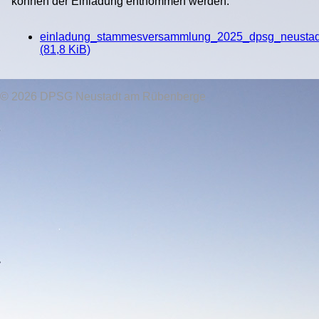
können der Einladung entnommen werden.
einladung_stammesversammlung_2025_dpsg_neustadt
(81,8 KiB)
© 2026 DPSG Neustadt am Rübenberge