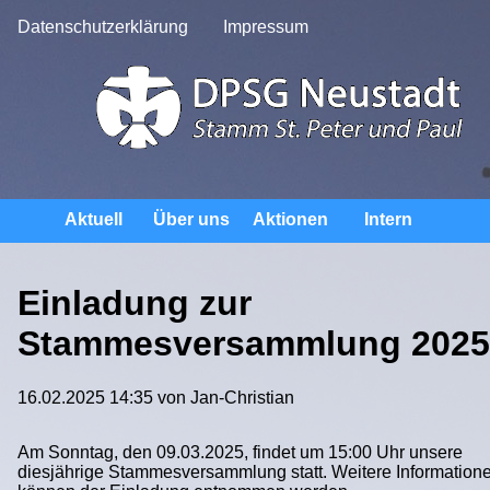
Datenschutzerklärung
Impressum
Navigation
Aktuell
Über uns
Aktionen
Intern
überspringen
Kontakt
Einladung zur
Stammesversammlung 2025
16.02.2025 14:35
von Jan-Christian
Am Sonntag, den 09.03.2025, findet um 15:00 Uhr unsere
diesjährige Stammesversammlung statt. Weitere Information